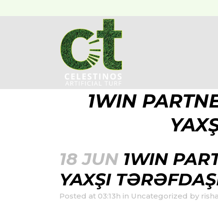
1WIN PARTN
YAX
18 JUN
1WIN PAR
YAXŞI TƏRƏFDAŞ
Posted at 03:13h
in
Uncategorized
by
rish