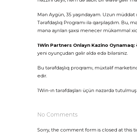
Mən Aygün, 35 yaşındayam. Uzun müddət müx
Tərəfdaşlıq Programı ilə qarşılaşdım. Bu, mə
mənə ayrılan şəxsi menecer mükəmməl xidmət
1Win Partners Onlayn Kazino Oynamaq: Ə
yeni oyunçudan gəlir əldə edə bilərsiniz.
Bu tərəfdaşlıq proqramı, müxtəlif marketinq m
edir.
1Win-ın tərəfdaşları üçün nəzərdə tutulmuş ş
No Comments
Sorry, the comment form is closed at this t