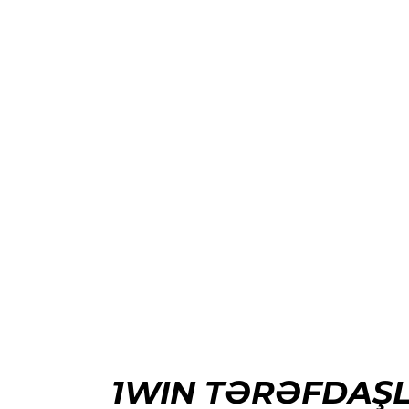
1WIN TƏRƏFDAŞL