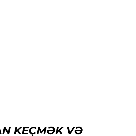
AN KEÇMƏK VƏ