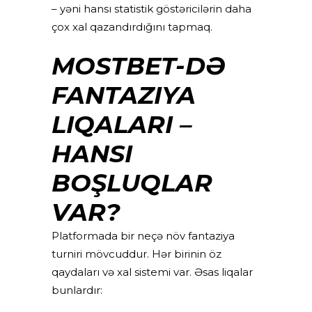
– yəni hansı statistik göstəricilərin daha
çox xal qazandırdığını tapmaq.
MOSTBET-DƏ
FANTAZIYA
LIQALARI –
HANSI
BOŞLUQLAR
VAR?
Platformada bir neçə növ fantaziya
turniri mövcuddur. Hər birinin öz
qaydaları və xal sistemi var. Əsas liqalar
bunlardır: