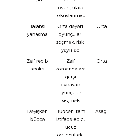
oyunçulara
fokuslanmaq
Balanslı
Orta dəyərli
Orta
yanaşma
oyunçuları
seçmək, riski
yaymaq
Zəif rəqib
Zəif
Orta
analizi
komandalara
qarşı
oynayan
oyunçuları
seçmək
Dəyişkən
Büdcəni tam
Aşağı
büdcə
istifadə edib,
ucuz
oyunçularla