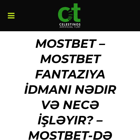
MOSTBET –
MOSTBET
FANTAZIYA
İDMANI NƏDIR
VƏ NECƏ
İŞLƏYIR? –
MOSTBET-DƏ