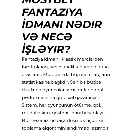
FANTAZIYA
İDMANI NƏDIR
VƏ NECƏ
İŞLƏYIR?
Fantaziya idmanı, klassik mərclərdən
fərqli olaraq, sənin analitik bacarıqlarına
əsaslanır. Mostbet-də bu, real matçların
statistikasına bağlıdır. Sən bir büdcə
daxilində oyunçular seçir, onların real
performansına görə xal qazanırsan.
Sistem, hər oyunçunun ötürmə, qol,
müdafiə kimi göstəricilərini hesablayır.
Bu mexanizmi başa düşmək üçün xal
toplama alqoritmini sındırmaq lazımdır