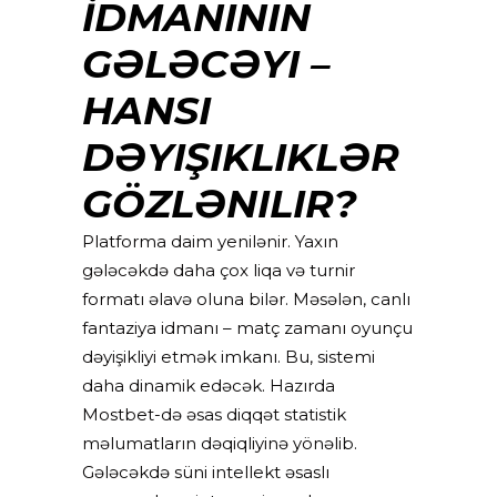
İDMANININ
GƏLƏCƏYI –
HANSI
DƏYIŞIKLIKLƏR
GÖZLƏNILIR?
Platforma daim yenilənir. Yaxın
gələcəkdə daha çox liqa və turnir
formatı əlavə oluna bilər. Məsələn, canlı
fantaziya idmanı – matç zamanı oyunçu
dəyişikliyi etmək imkanı. Bu, sistemi
daha dinamik edəcək. Hazırda
Mostbet-də əsas diqqət statistik
məlumatların dəqiqliyinə yönəlib.
Gələcəkdə süni intellekt əsaslı