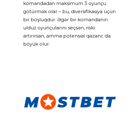
komandadan maksimum 3 oyunçu
götürmək olar – bu, diversifikasiya üçün
bir boşluqdur. Əgər bir komandanın
ulduz oyunçularını seçsən, riski
artırırsan, amma potensial qazanc da
böyük olur.