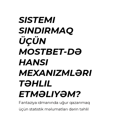
SISTEMI
SINDIRMAQ
ÜÇÜN
MOSTBET-DƏ
HANSI
MEXANIZMLƏRI
TƏHLIL
ETMƏLIYƏM?
Fantaziya idmanında uğur qazanmaq
üçün statistik məlumatları dərin təhlil