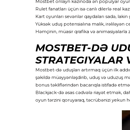
Mostbet onlayn kazinoda ən populyar oyunla
Rulet fanatları üçün isə canlı dilerlə real k
Kart oyunları sevənlər qaydaları sadə, lakin 
Yüksək uduş potensialına malik, irəliləyən
Həmçinin, müasir qrafika və animasiyalarla 
MOSTBET-DƏ UD
STRATEGIYALAR 
Mostbet-də uduşları artırmaq üçün ilk addı
şəkildə müəyyənləşdirib, uduş və uduzuş məhd
bonus təkliflərindən bacarıqla istifadə etmək
Blackjack-də əsas cədvələ riayət etmək, dah
oyun tərzini qoruyaraq, təcrübənizi yekun h