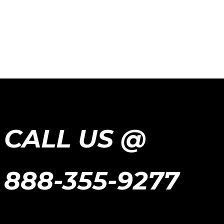
CALL US @
888-355-9277