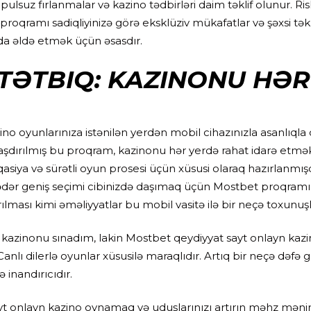
lsuz fırlanmalar və kazino tədbirləri daim təklif olunur. Ri
VIP proqramı sadiqliyinizə görə eksklüziv mükafatlar və şəxsi tə
a əldə etmək üçün əsasdır.
TƏTBIQ: KAZINONU HƏ
o oyunlarınıza istənilən yerdən mobil cihazınızla asanlıqla dax
aşdırılmış bu proqram, kazinonu hər yerdə rahat idarə etmək
iqasiya və sürətli oyun prosesi üçün xüsusi olaraq hazırlanmışd
qədər geniş seçimi cibinizdə daşımaq üçün Mostbet proqramın
ası kimi əməliyyatlar bu mobil vasitə ilə bir neçə toxunuşla 
 kazinonu sınadım, lakin Mostbet qeydiyyat sayt onlayn kazi
nlı dilerlə oyunlar xüsusilə maraqlıdır. Artıq bir neçə dəfə 
 inandırıcıdır.
yt onlayn kazino oynamaq və uduşlarınızı artırın məhz mənim