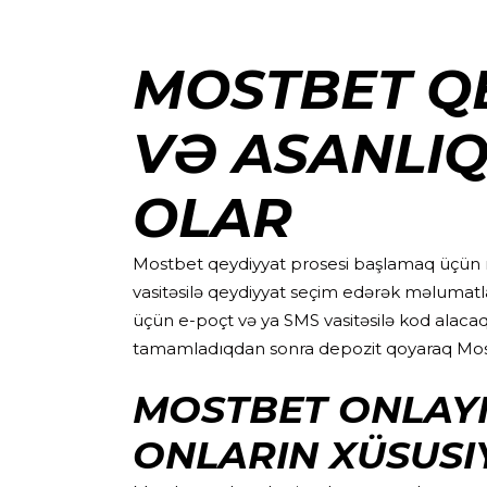
MOSTBET QE
VƏ ASANLI
OLAR
Mostbet qeydiyyat prosesi başlamaq üçün rəs
vasitəsilə qeydiyyat seçim edərək məlumatla
üçün e-poçt və ya SMS vasitəsilə kod ala
tamamladıqdan sonra depozit qoyaraq Most
MOSTBET ONLAYN
ONLARIN XÜSUSI