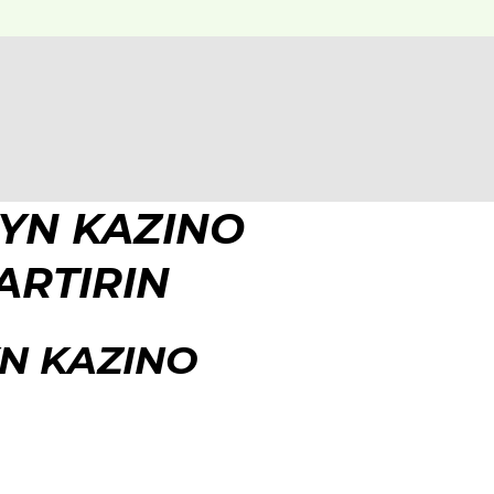
YN KAZINO
ARTIRIN
N KAZINO