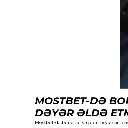
MOSTBET-DƏ BO
DƏYƏR ƏLDƏ ETM
Mostbet-də bonuslar və promosyonlar: əlavə d