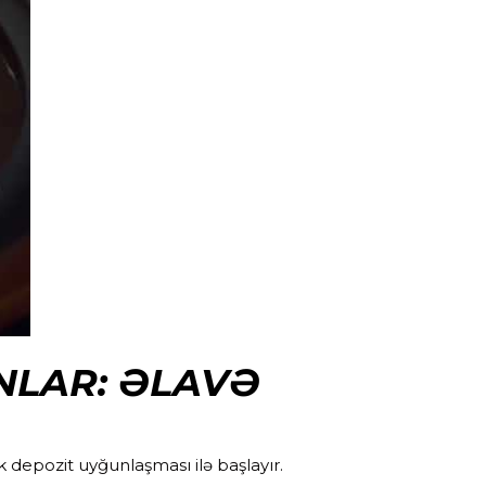
LAR: ƏLAVƏ
k depozit uyğunlaşması ilə başlayır.