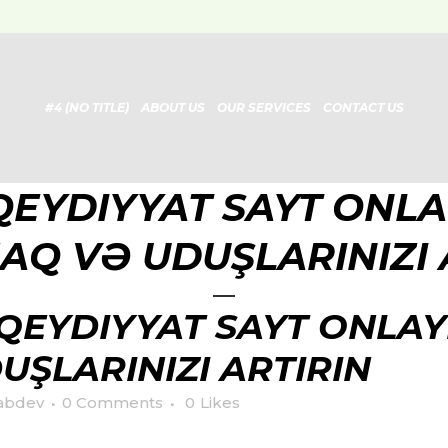
#4 (NO TITLE)
ABOUT US
OUR SERVICES
CONTACT US
QEYDIYYAT SAYT ONLA
Q VƏ UDUŞLARINIZI 
QEYDIYYAT SAYT ONLAY
ŞLARINIZI ARTIRIN
habdev
0 Comments
0
Likes