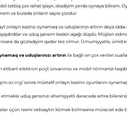
 tətbiq çox rahat işləyir, istədiyim yerdə oynaya bilirəm. Oyu
irəm və burada onların sayısı çoxdur.
ayt onlayn kazino oynamaq və uduşlarınızı artırın deyə idd
yişdirdilər və uduş şansım kəskin aşağı düşdü. Müştəri xidmə
ş prosesi də gözlədiyim qədər tez olmur. Ümumiyyətlə, ümid e
namaq və uduşlarınızı artırın
ilə bağlı ən çox verilən sual
tibarlı elektron poçt ünvanınızı və mobil nömrənizi təqdim
iris-az.org/
sonra müxtəlif onlayn kazino oyunlarını oynamağa
 etməklə uduş şansınızı əhəmiyyətli dərəcədə artıra bilərsiniz
lələr üçün rəsmi vebsaytın kömək bölməsinə müraciət edə bil