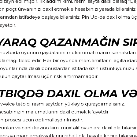
 dizayn edilmişdir. İlk addım kimi, rəsmi sayta daxil olaraq 
n poçt ünvanınızı daxil etməklə hesabınızı yarada bilərsiniz
ndan istifadəyə başlaya bilərsiniz. Pin Up-də daxil olma üçü
yətdir.
YARAQ QAZANMAĞIN SI
lk növbədə oyunun qaydalarını mükəmməl mənimsəməkdən keç
amağı tələb edir. Hər bir oyunda mərc limitlərini ağılla i
o oyunlarında daxili bonuslardan istifadə sizin üstünlüyünüzü 
ulun qaytarılması üçün riski artırmamaqdır.
ƏTBIQDƏ DAXIL OLMA V
vəlcə tətbiqi rəsmi saytdan yükləyib quraşdırmalısınız.
sabınızın məlumatlarını daxil etmək kifayətdir.
un prosesi üçün optimallaşdırılmışdır.
nları və canlı kazino kimi müxtəlif oyunlara daxil ola bilərsin
ş və mərc əməliyyatlarını rahatlıqla həyata keçirə bilərsiniz