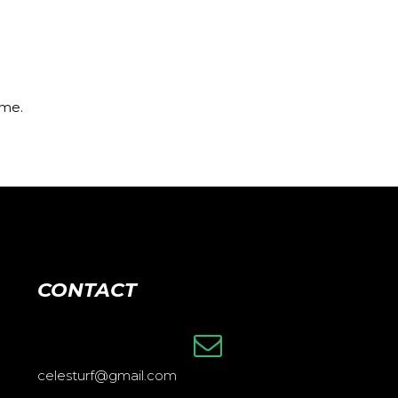
ime.
CONTACT
celesturf@gmail.com