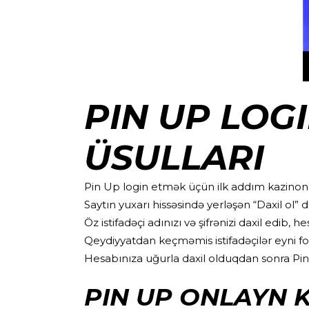
PIN UP LOG
ÜSULLARI
Pin Up login etmək üçün ilk addım kazinonu
Saytın yuxarı hissəsində yerləşən “Daxil ol” 
Öz istifadəçi adınızı və şifrənizi daxil edib, 
Qeydiyyatdan keçməmis istifadəçilər eyni f
Hesabınıza uğurla daxil olduqdan sonra Pin
PIN UP ONLAYN 