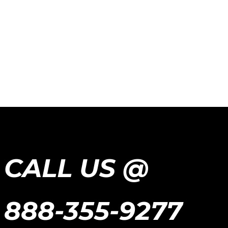
CALL US @
888-355-9277