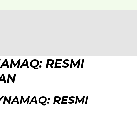
NAMAQ: RESMI
ZAN
YNAMAQ: RESMI